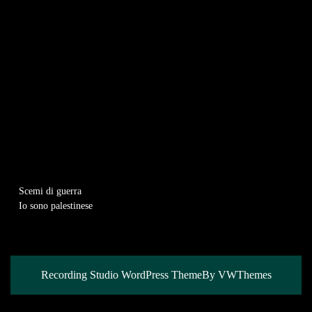
Scemi di guerra
Io sono palestinese
Recording Studio WordPress Theme
By VWThemes
Scroll
Up