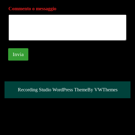
l
Commento o messaggio
Invia
Recording Studio WordPress Theme
By VWThemes
Scroll
Up