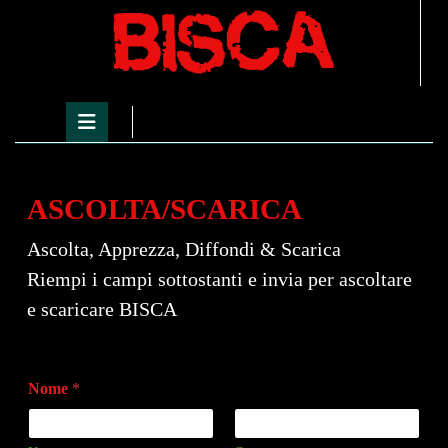
Skip
to
content
Skip
to
Open
content
Button
ASCOLTA/SCARICA
Ascolta, Apprezza, Diffondi & Scarica
Riempi i campi sottostanti e invia per ascoltare
e scaricare BISCA
N
Nome
*
o
m
e