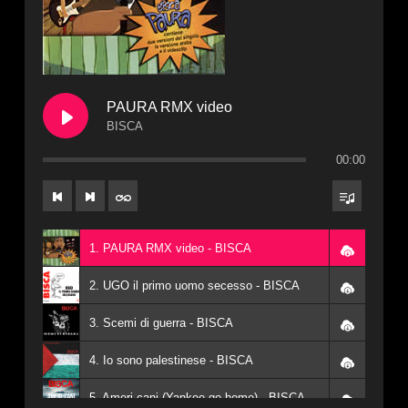
PAURA RMX video
BISCA
00:00
1. PAURA RMX video - BISCA
2. UGO il primo uomo secesso - BISCA
3. Scemi di guerra - BISCA
4. Io sono palestinese - BISCA
5. Ameri-cani (Yankee go home) - BISCA