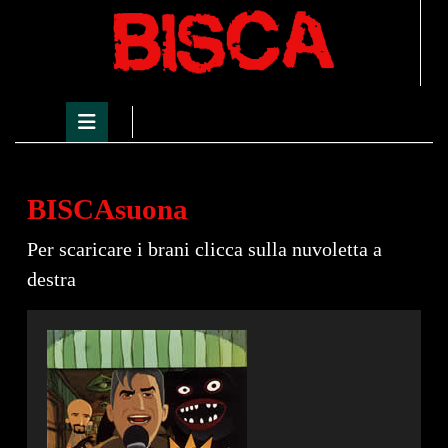
Skip
to
content
Skip
to
Open
content
Button
BISCAsuona
Per scaricare i brani clicca sulla nuvoletta a
destra